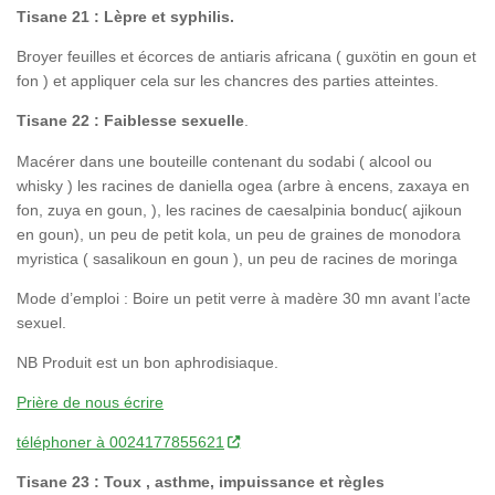
Tisane 21 : Lèpre et syphilis.
Broyer feuilles et écorces de antiaris africana ( guxötin en goun et
fon ) et appliquer cela sur les chancres des parties atteintes.
Tisane 22 : Faiblesse sexuelle
.
Macérer dans une bouteille contenant du sodabi ( alcool ou
whisky ) les racines de daniella ogea (arbre à encens, zaxaya en
fon, zuya en goun, ), les racines de caesalpinia bonduc( ajikoun
en goun), un peu de petit kola, un peu de graines de monodora
myristica ( sasalikoun en goun ), un peu de racines de moringa
Mode d’emploi : Boire un petit verre à madère 30 mn avant l’acte
sexuel.
NB Produit est un bon aphrodisiaque.
Prière de nous écrire
téléphoner à 0024177855621
Tisane 23 : Toux , asthme, impuissance et règles