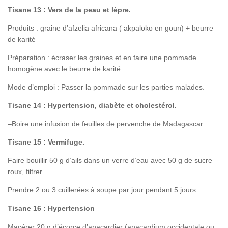
Tisane 13 : Vers de la peau et lèpre.
Produits : graine d’afzelia africana ( akpaloko en goun) + beurre
de karité
Préparation : écraser les graines et en faire une pommade
homogène avec le beurre de karité.
Mode d’emploi : Passer la pommade sur les parties malades.
Tisane 14 : Hypertension, diabète et cholestérol.
–Boire une infusion de feuilles de pervenche de Madagascar.
Tisane 15 : Vermifuge.
Faire bouillir 50 g d’ails dans un verre d’eau avec 50 g de sucre
roux, filtrer.
Prendre 2 ou 3 cuillerées à soupe par jour pendant 5 jours.
Tisane 16 : Hypertension
Macérer 20 g d’écorce d’anacardier (anacardium occidentale ou