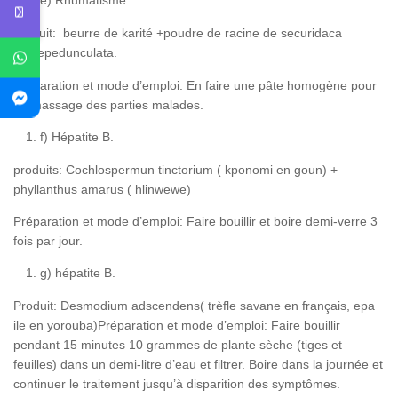
e) Rhumatisme.
produit: beurre de karité +poudre de racine de securidaca
longepedunculata.
Préparation et mode d’emploi: En faire une pâte homogène pour
un massage des parties malades.
f) Hépatite B.
produits: Cochlospermun tinctorium ( kponomi en goun) +
phyllanthus amarus ( hlinwewe)
Préparation et mode d’emploi: Faire bouillir et boire demi-verre 3
fois par jour.
g) hépatite B.
Produit: Desmodium adscendens( trèfle savane en français, epa
ile en yorouba)Préparation et mode d’emploi: Faire bouillir
pendant 15 minutes 10 grammes de plante sèche (tiges et
feuilles) dans un demi-litre d’eau et filtrer. Boire dans la journée et
continuer le traitement jusqu’à disparition des symptômes.