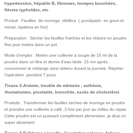
hypertension, hépatite B, fibromes, trompes bouchées,
fièvres typhoïdes, etc
.
Produit : Feuilles de moringa oléiféra ( yovokpatin en goun et
minan, kpatima en fon)
Préparation : Sécher les feuilles fraiches et les réduire en poudre
fine puis mettre dans un pot.
Mode d’emploi : Mettre une cuillerée à soupe de 15 ml de la
poudre dans un litre et demie d’eau tiède .15 mn après ,
consommer le mélange ainsi obtenu durant la journée. Répéter
l’opération pendant 7 jours.
Tisane 2-Anémie, trouble de mémoire , asthénie,
rhumatismes, prostatite, bronchite, excès de cholestérol.
Produits : Transformer les feuilles sèches de moringa en poudre
et prendre une cuillerée à café ,3 fois par jour au milieu du repas.
Cette poudre est un puissant complément alimentaire ,je dirai un
super alicament.
Tisane 3-Faiblesse sexuelle, éjaculation précoce, fatigue