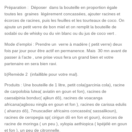
Préparation : Déposer dans la bouteille en proportion égale
toutes les graines légèrement concassées, ajouter racines et
écorces de racines, puis les feuilles et les tourteaux de coco. On
ajoute un petit verre de bon miel et on remplit la bouteille de
sodabi ou de whisky ou du vin blanc ou du jus de coco vert .
Mode d’emploi : Prendre un verre à madère ( petit verre) deux
fois par jour pour être actif en permanence. Mais 30 mn avant de
passer à l’acte , une prise vous fera un grand bien et votre
partenaire en sera bien ravi.
b)Remède 2 (infaillible pour votre mal).
Produits : Une bouteille de 1 litre, petit cola(garcinia cola), racine
de carpolobia lutea( aviatin en goun et fon), racines de
caesalpinia bonduc( ajikun dô), racines de voacanga
africana(agbosu ningla en goun et fon ), racines de carissa edulis
( ahanzo dô), 7muscadier africains concassés( sassalikoun),
racines de ceropegia sp( cirigun dô en fon et goun), écorces de
racine de moringa ( un peu ), xylopia aethiopica ( kpéjélé en goun
et fon ), un peu de citronnelle.