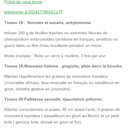
Prière de nous écrire
téléphoner à 0024177855621
Tisane 18 : Veromes et ascaris, ankylostome
Infuser 200 g de feuilles fraiches ou sommités fleuries de
chenopodium ambrosioides (ansérine en français, amatluzu en
goun) dans un litre d’eau bouillante pendant un heure.
Mode d’emploi : Boire un verre à madère, 3 fois par jour.
Tisane 19.Mauvaise haleine , gingivite, plaie dans la bouche
.
Mâcher régulièrement les graines de monodora myristica
(muscadier africain, faux muscade en français ou sasalikoun en
goun, ishasha gbakun en yourouba)..
Tisane 20 Faiblesse sexuelle, éjaculation précoce.
Mâcher correctement et avaler, 30 mn avant l’acte, 4 graines de
monodora myristica ( sassalikoun en goun au Benin) et un petit
kola ( garcinia kola, ahowé en goun et fon).