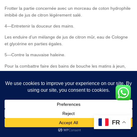
Frotter la partie concernée avec un morceau de coton hydrophile
imbibé de jus de citron légèrement salé.
4—Entretenir la douceur des mains.
Les enduire d’un mélange de jus de citron mûr, eau de Cologne
et glycérine en parties égales.
5—Contre la mauvaise haleine.
Pour la combattre faire des bains de bouche les matins à jeun,
vers le soir et la nuit avant de se coucher avec la préparation
suivante : 7 cuillerées à soupe de jus de citron mûr dans un quart
de litre d’eau bouillant. Après avoir bien agité, ajouter deux
cuillerées à café de graines d’anis en poudre. Laisser reposer
pendant 4 heures et passer.
6—Cheveux.
FR
a) Pour donner de l’éclat à vos cheveux après le shampooing
et si vous n’avez pas de cheveux secs, rincez-les avec un
peu d’eau additionnée de jus de citron. Ce dernier