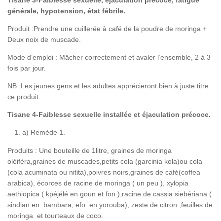
générale, hypotension, état fébrile.
Produit :Prendre une cuillerée à café de la poudre de moringa +
Deux noix de muscade.
Mode d’emploi : Mâcher correctement et avaler l’ensemble, 2 à 3
fois par jour.
NB :Les jeunes gens et les adultes apprécieront bien à juste titre
ce produit.
Tisane 4-Faiblesse sexuelle installée et éjaculation précoce.
a) Remède 1.
Produits : Une bouteille de 1litre, graines de moringa
oléiféra,graines de muscades,petits cola (garcinia kola)ou cola
(cola acuminata ou nitita),poivres noirs,graines de café(coffea
arabica), écorces de racine de moringa ( un peu ), xylopia
aethiopica ( kpéjélé en goun et fon ),racine de cassia siebériana (
sindian en bambara, efo en yorouba), zeste de citron ,feuilles de
moringa et tourteaux de coco.