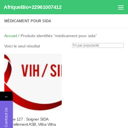
AfriqueBio+22961007412
Au dessous du contenu
MÉDICAMENT POUR SIDA
Accueil
/ Produits identifiés “médicament pour sida”
Voici le seul résultat
←
Contact Us
Tisane 127 : Soigner SIDA
Naturellement ASB, Vitha Vitha