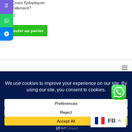
Les Crises Epileptiques
Naturellement?
50.00
€
Ajouter au panier
FR