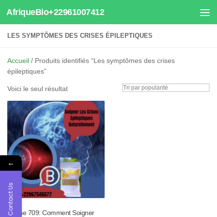
AfriqueBio+22961007412
Au dessous du contenu
LES SYMPTÔMES DES CRISES ÉPILEPTIQUES
Accueil
/ Produits identifiés “Les symptômes des crises
épileptiques”
Voici le seul résultat
←
Contact Us
Tisane 709: Comment Soigner