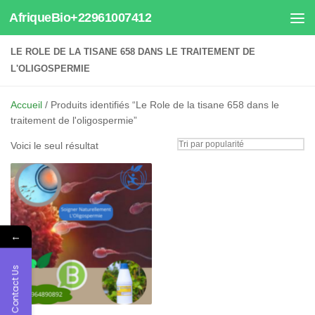
AfriqueBio+22961007412
Au dessous du contenu
LE ROLE DE LA TISANE 658 DANS LE TRAITEMENT DE
L'OLIGOSPERMIE
Accueil
/ Produits identifiés “Le Role de la tisane 658 dans le
traitement de l'oligospermie”
Voici le seul résultat
←
Contact Us