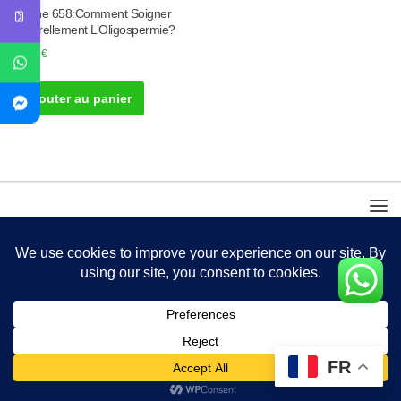
Tisane 658:Comment Soigner
Naturellement L’Oligospermie?
50.00
€
Ajouter au panier
FR