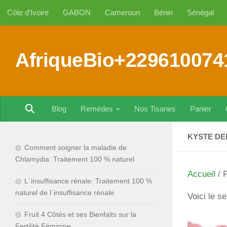
Côte d’Ivoire
GABON
Cameroun
Bénin
Sénégal
Au dessous du contenu
AfriqueBio+229610074
Blog
Remèdes
Nos Tisanes
Panier
KYSTE DE
Comment soigner la maladie de
Chlamydia: Traitement 100 % naturel
Accueil
/ 
L´insuffisance rénale: Traitement 100 %
naturel de l´insuffisance rénale
Voici le se
Fruit 4 Côtés et ses Bienfaits sur la
Fertilité Féminine