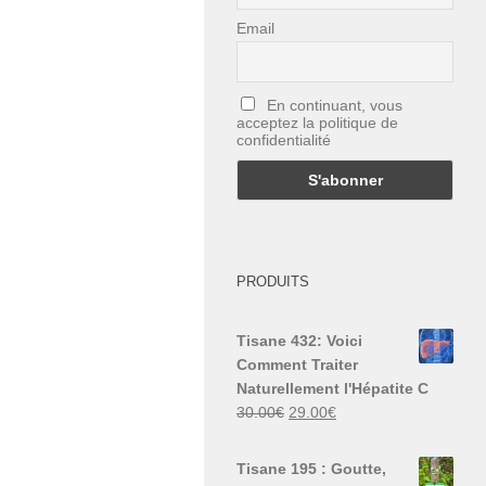
Email
En continuant, vous
acceptez la politique de
confidentialité
PRODUITS
Tisane 432: Voici
Comment Traiter
Naturellement l'Hépatite C
Le
Le
30.00
€
29.00
€
prix
prix
initial
actuel
Tisane 195 : Goutte,
était :
est :