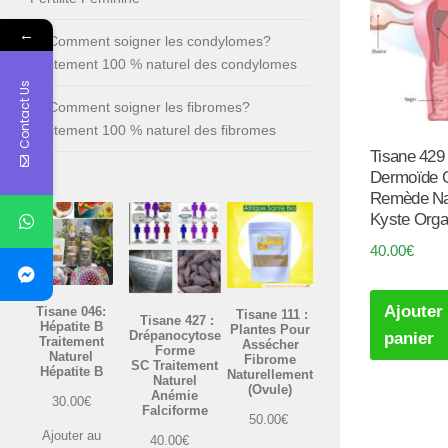
←
Comment soigner les condylomes?
Traitement 100 % naturel des condylomes
Contact Us
Comment soigner les fibromes?
Traitement 100 % naturel des fibromes
Tisane 429 
Dermoïde 
Remède Na
Kyste Orga
40.00
€
Ajouter
Tisane 046:
Tisane 111 :
Tisane 427 :
Hépatite B
Plantes Pour
Drépanocytose
panier
Traitement
Assécher
Forme
Naturel
Fibrome
SC Traitement
Hépatite B
Naturellement
Naturel
(Ovule)
Anémie
30.00
€
Falciforme
50.00
€
Ajouter au
40.00
€