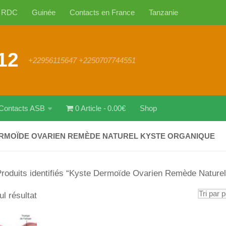
RDC
Guinée
Contacts en France
Tanzanie
12
+22956115647 +2250707744551
Contacts ASB
0 Article
0.00€
Shop
RMOÏDE OVARIEN REMÈDE NATUREL KYSTE ORGANIQUE
Produits identifiés “Kyste Dermoïde Ovarien Remède Nature
ul résultat