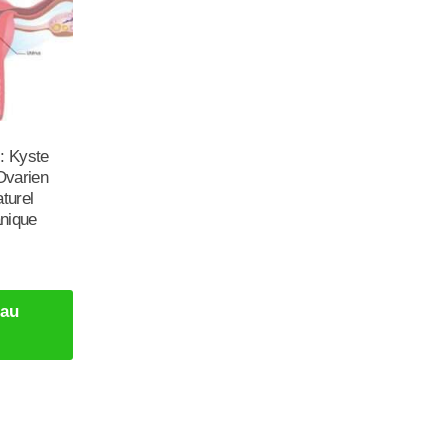
: Kyste
Ovarien
turel
nique
 au