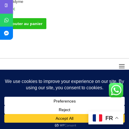
l’épididyme
40.00
€
Ajouter au panier
FR