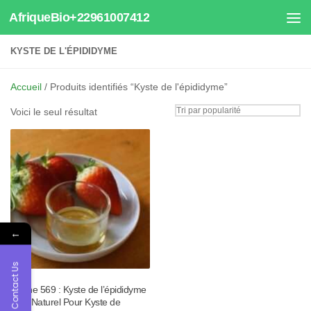
AfriqueBio+22961007412
Au dessous du contenu
KYSTE DE L'ÉPIDIDYME
Accueil
/ Produits identifiés “Kyste de l'épididyme”
Voici le seul résultat
←
Contact Us
Tisane 569 : Kyste de l’épididyme
Soin Naturel Pour Kyste de