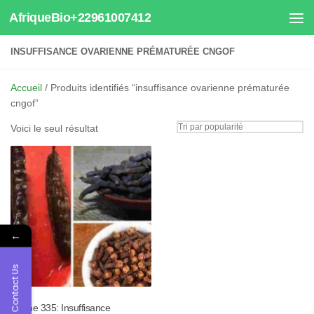
AfriqueBio+22961007412
Au dessous du contenu
INSUFFISANCE OVARIENNE PRÉMATURÉE CNGOF
Accueil
/ Produits identifiés “insuffisance ovarienne prématurée
cngof”
Voici le seul résultat
←
Contact Us
Tisane 335: Insuffisance