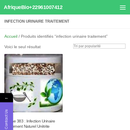
AfriqueBio+22961007412
Au dessous du contenu
INFECTION URINAIRE TRAITEMENT
Accueil
/ Produits identifiés “infection urinaire traitement”
Voici le seul résultat
←
Contact Us
Tisane 383 : Infection Urinaire
Traitement Naturel Urétrite