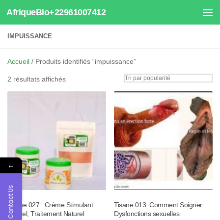
AfriqueBio+22961007412
Au dessous du contenu
IMPUISSANCE
Accueil
/ Produits identifiés “impuissance”
Trié
2 résultats affichés
par
popularité
←
Contact Us
Tisane 027 : Crème Stimulant
Tisane 013: Comment Soigner
Sexuel, Traitement Naturel
Dysfonctions sexuelles