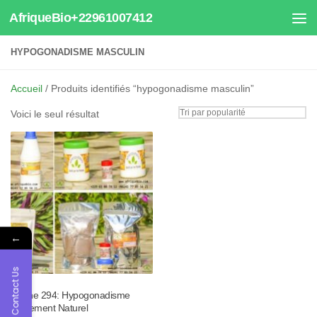
AfriqueBio+22961007412
Au dessous du contenu
HYPOGONADISME MASCULIN
Accueil
/ Produits identifiés “hypogonadisme masculin”
Voici le seul résultat
←
Contact Us
Tisane 294: Hypogonadisme
Traitement Naturel