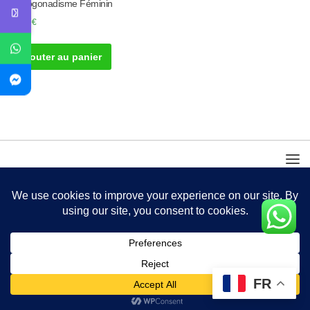
Hypogonadisme Féminin
30.00
€
Ajouter au panier
FR