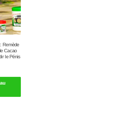
 : Remède
de Cacao
ir le Pénis
 au