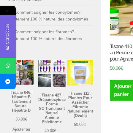
←
Comment soigner les condylomes?
Traitement 100 % naturel des condylomes
Contact Us
Comment soigner les fibromes?
Traitement 100 % naturel des fibromes
Tisane 410
au Beurre 
pour Agrand
50.00
€
Ajouter
Tisane 046:
Tisane 111 :
panier
Tisane 427 :
Hépatite B
Plantes Pour
Drépanocytose
Traitement
Assécher
Forme
Naturel
Fibrome
SC Traitement
Hépatite B
Naturellement
Naturel
(Ovule)
Anémie
30.00
€
Falciforme
50.00
€
Ajouter au
40.00
€