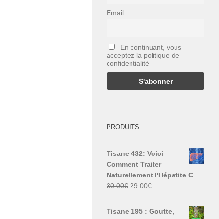
Email
En continuant, vous
acceptez la politique de
confidentialité
PRODUITS
Tisane 432: Voici
Comment Traiter
Naturellement l'Hépatite C
Le
Le
30.00
€
29.00
€
prix
prix
initial
actuel
Tisane 195 : Goutte,
était :
est :