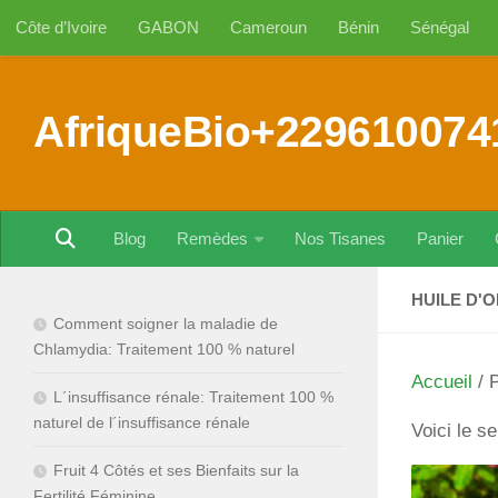
Côte d’Ivoire
GABON
Cameroun
Bénin
Sénégal
Au dessous du contenu
AfriqueBio+229610074
Blog
Remèdes
Nos Tisanes
Panier
HUILE D'
Comment soigner la maladie de
Chlamydia: Traitement 100 % naturel
Accueil
/ P
L´insuffisance rénale: Traitement 100 %
naturel de l´insuffisance rénale
Voici le se
Fruit 4 Côtés et ses Bienfaits sur la
Fertilité Féminine