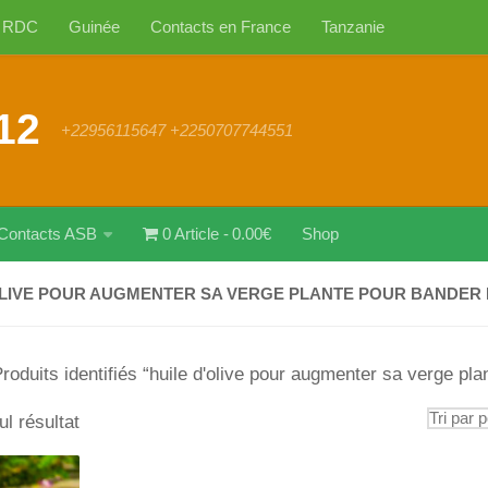
RDC
Guinée
Contacts en France
Tanzanie
12
+22956115647 +2250707744551
Contacts ASB
0 Article
0.00€
Shop
OLIVE POUR AUGMENTER SA VERGE PLANTE POUR BANDER
roduits identifiés “huile d'olive pour augmenter sa verge pla
ul résultat