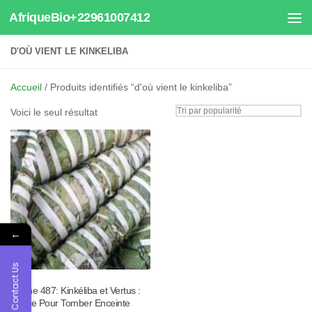
AfriqueBio+22961007412
Au dessous du contenu
D'OÙ VIENT LE KINKELIBA
Accueil
/ Produits identifiés “d'où vient le kinkeliba”
Voici le seul résultat
←
Contact Us
Tisane 487: Kinkéliba et Vertus :
Plante Pour Tomber Enceinte