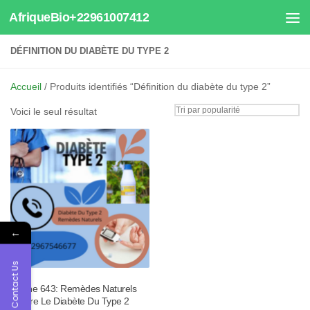
AfriqueBio+22961007412
Au dessous du contenu
DÉFINITION DU DIABÈTE DU TYPE 2
Accueil
/ Produits identifiés “Définition du diabète du type 2”
Voici le seul résultat
←
Contact Us
Tisane 643: Remèdes Naturels
Contre Le Diabète Du Type 2