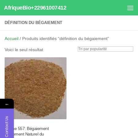
AfriqueBio+22961007412
Au dessous du contenu
DÉFINITION DU BÉGAIEMENT
Accueil
/ Produits identifiés “définition du bégaiement”
Voici le seul résultat
←
Contact Us
Tisane 557: Bégaiement
Traitement Naturel du