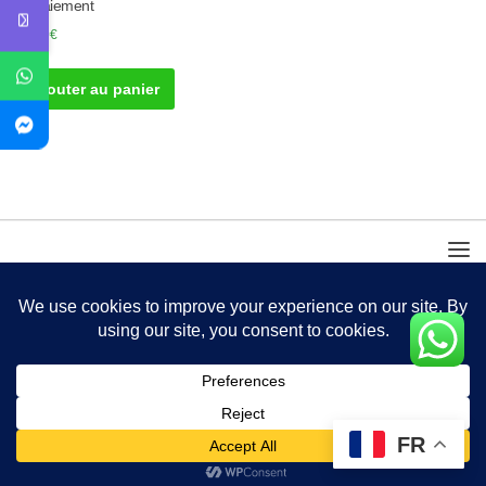
Bégaiement
50.00
€
Ajouter au panier
FR