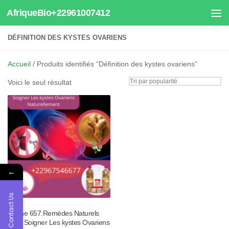
AfriqueBio+22961007412
Au dessous du contenu
DÉFINITION DES KYSTES OVARIENS
Accueil
/ Produits identifiés “Définition des kystes ovariens”
Voici le seul résultat
←
Contact Us
Tisane 657:Remèdes Naturels
Pour Soigner Les kystes Ovariens