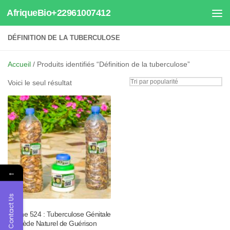
AfriqueBio+22961007412
Au dessous du contenu
DÉFINITION DE LA TUBERCULOSE
Accueil
/ Produits identifiés “Définition de la tuberculose”
Voici le seul résultat
←
Contact Us
Tisane 524 : Tuberculose Génitale
Remède Naturel de Guérison