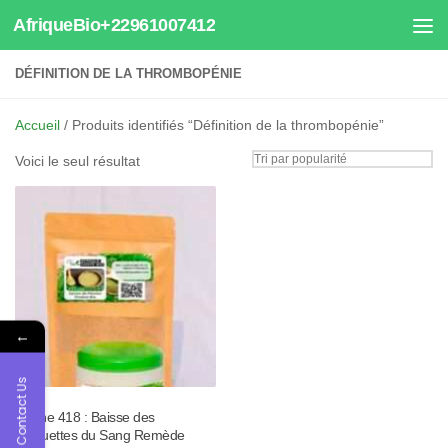
AfriqueBio+22961007412
Au dessous du contenu
DÉFINITION DE LA THROMBOPÉNIE
Accueil
/ Produits identifiés “Définition de la thrombopénie”
Voici le seul résultat
←
Contact Us
Tisane 418 : Baisse des
Plaquettes du Sang Remède