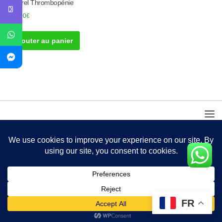
Naturel Thrombopénie
400.00
€
Ajouter au panier
FR