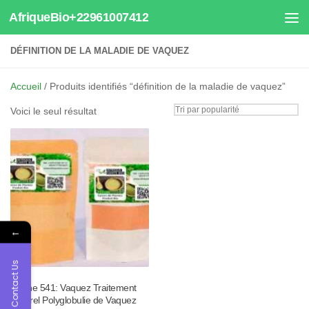
AfriqueBio+22961007412
Au dessous du contenu
DÉFINITION DE LA MALADIE DE VAQUEZ
Accueil
/ Produits identifiés “définition de la maladie de vaquez”
Voici le seul résultat
←
Contact Us
Tisane 541: Vaquez Traitement
Naturel Polyglobulie de Vaquez