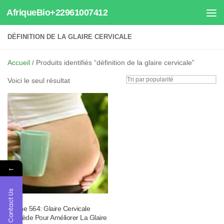
AfriqueBio+22961007412
Au dessous du contenu
DÉFINITION DE LA GLAIRE CERVICALE
Accueil
/ Produits identifiés “définition de la glaire cervicale”
Voici le seul résultat
←
Contact Us
Tisane 564: Glaire Cervicale
Remède Pour Améliorer La Glaire