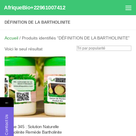
AfriqueBio+22961007412
Au dessous du contenu
DÉFINITION DE LA BARTHOLINITE
Accueil
/ Produits identifiés “DÉFINITION DE LA BARTHOLINITE”
Voici le seul résultat
←
Contact Us
Tisane 345 : Solution Naturelle
Bartholinite Remède Bartholinite