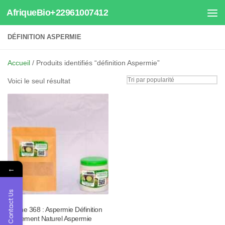
AfriqueBio+22961007412
Au dessous du contenu
DÉFINITION ASPERMIE
Accueil
/ Produits identifiés “définition Aspermie”
Voici le seul résultat
←
Contact Us
Tisane 368 : Aspermie Définition
Traitement Naturel Aspermie