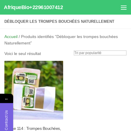
AfriqueBio+22961007412
Au dessous du contenu
DÉBLOQUER LES TROMPES BOUCHÉES NATURELLEMENT
Accueil
/ Produits identifiés “Débloquer les trompes bouchées
Naturellement”
Voici le seul résultat
←
Contact Us
Tisane 114 : Trompes Bouchées,