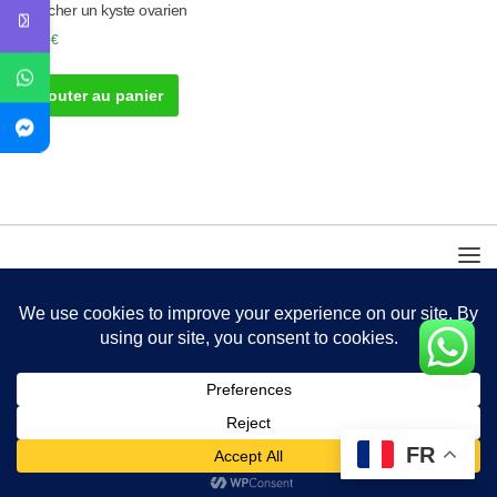
assécher un kyste ovarien
50.00
€
Ajouter au panier
FR