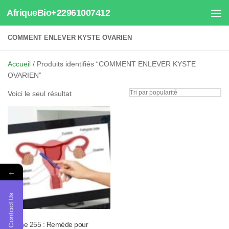
AfriqueBio+22961007412
Au dessous du contenu
COMMENT ENLEVER KYSTE OVARIEN
Accueil
/ Produits identifiés “COMMENT ENLEVER KYSTE
OVARIEN”
Voici le seul résultat
←
Contact Us
Tisane 255 : Remède pour