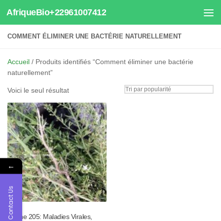
AfriqueBio+22961007412
Au dessous du contenu
COMMENT ÉLIMINER UNE BACTÉRIE NATURELLEMENT
Accueil
/ Produits identifiés “Comment éliminer une bactérie
naturellement”
Voici le seul résultat
←
Contact Us
Tisane 205: Maladies Virales,