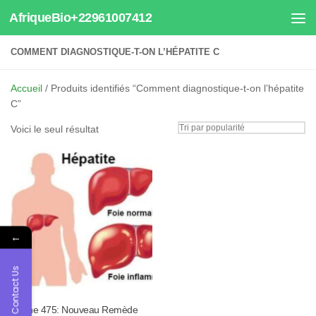
AfriqueBio+22961007412
Au dessous du contenu
COMMENT DIAGNOSTIQUE-T-ON L’HÉPATITE C
Accueil
/ Produits identifiés “Comment diagnostique-t-on l’hépatite
C”
Voici le seul résultat
←
Contact Us
Tisane 475: Nouveau Remède