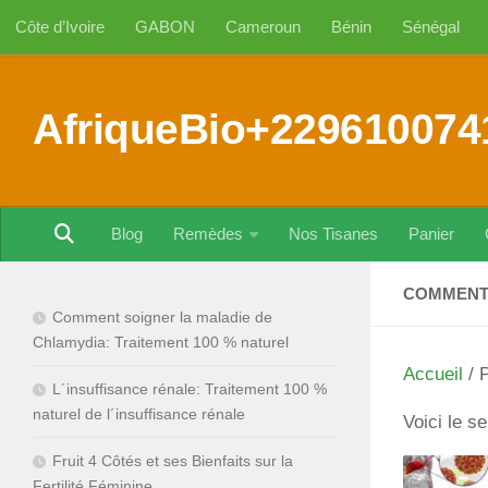
Côte d’Ivoire
GABON
Cameroun
Bénin
Sénégal
Au dessous du contenu
AfriqueBio+229610074
Blog
Remèdes
Nos Tisanes
Panier
COMMENT 
Comment soigner la maladie de
Chlamydia: Traitement 100 % naturel
Accueil
/ 
L´insuffisance rénale: Traitement 100 %
naturel de l´insuffisance rénale
Voici le se
Fruit 4 Côtés et ses Bienfaits sur la
Fertilité Féminine