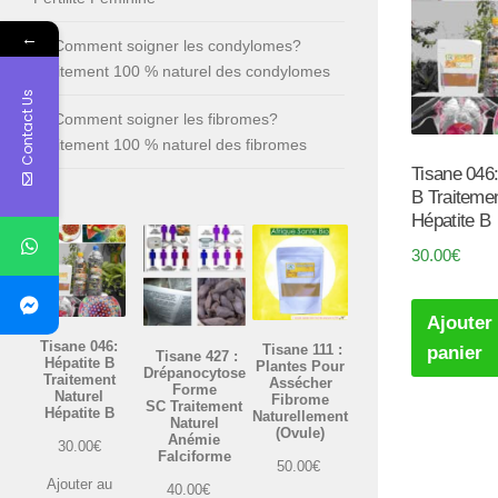
←
Comment soigner les condylomes?
Traitement 100 % naturel des condylomes
Contact Us
Comment soigner les fibromes?
Traitement 100 % naturel des fibromes
Tisane 046:
B Traitemen
Hépatite B
30.00
€
Ajouter
Tisane 046:
Tisane 111 :
panier
Tisane 427 :
Hépatite B
Plantes Pour
Drépanocytose
Traitement
Assécher
Forme
Naturel
Fibrome
SC Traitement
Hépatite B
Naturellement
Naturel
(Ovule)
Anémie
30.00
€
Falciforme
50.00
€
Ajouter au
40.00
€