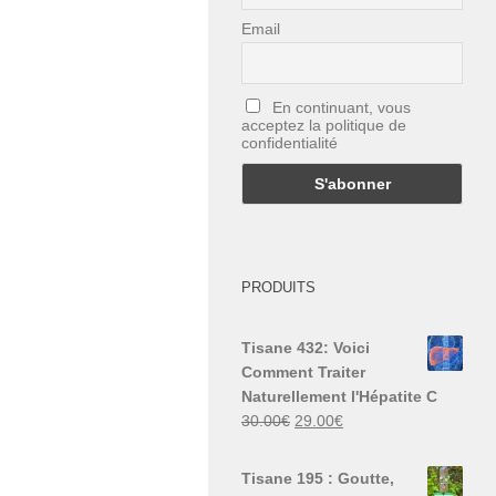
Email
En continuant, vous
acceptez la politique de
confidentialité
PRODUITS
Tisane 432: Voici
Comment Traiter
Naturellement l'Hépatite C
Le
Le
30.00
€
29.00
€
prix
prix
initial
actuel
Tisane 195 : Goutte,
était :
est :