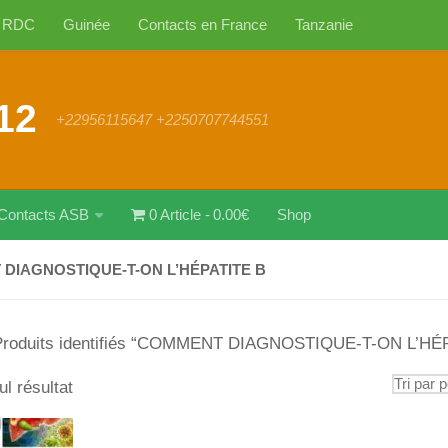
RDC
Guinée
Contacts en France
Tanzanie
12
+22956115647 +2250707744551
Contacts ASB
0 Article
0.00€
Shop
DIAGNOSTIQUE-T-ON L’HÉPATITE B
Produits identifiés “COMMENT DIAGNOSTIQUE-T-ON L’HÉ
ul résultat