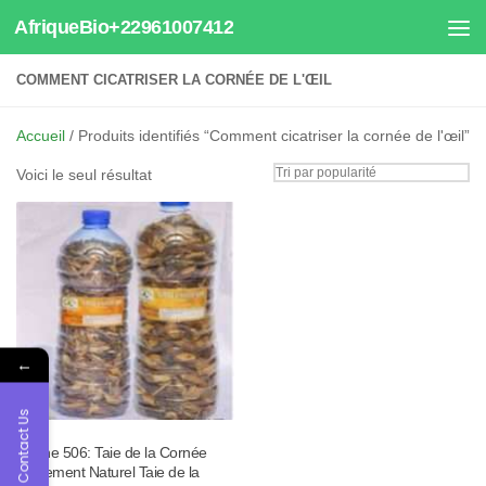
AfriqueBio+22961007412
Au dessous du contenu
COMMENT CICATRISER LA CORNÉE DE L'ŒIL
Accueil
/ Produits identifiés “Comment cicatriser la cornée de l'œil”
Voici le seul résultat
←
Contact Us
Tisane 506: Taie de la Cornée
Traitement Naturel Taie de la