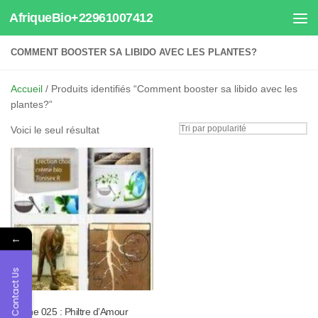
AfriqueBio+22961007412
Au dessous du contenu
COMMENT BOOSTER SA LIBIDO AVEC LES PLANTES?
Accueil
/ Produits identifiés “Comment booster sa libido avec les
plantes?”
Voici le seul résultat
←
Contact Us
Tisane 025 : Philtre d’Amour