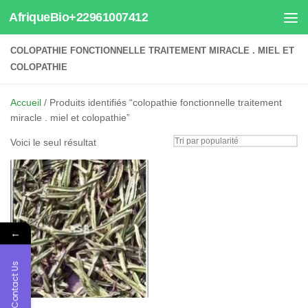
AfriqueBio+22961007412
Au dessous du contenu
COLOPATHIE FONCTIONNELLE TRAITEMENT MIRACLE . MIEL ET
COLOPATHIE
Accueil
/ Produits identifiés “colopathie fonctionnelle traitement
miracle . miel et colopathie”
Voici le seul résultat
←
Contact Us