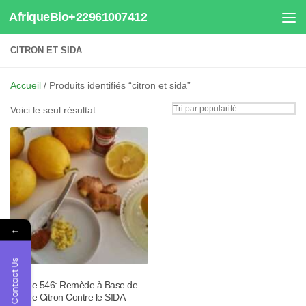
AfriqueBio+22961007412
Au dessous du contenu
CITRON ET SIDA
Accueil
/ Produits identifiés “citron et sida”
Voici le seul résultat
←
Contact Us
Tisane 546: Remède à Base de
Jus de Citron Contre le SIDA