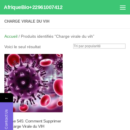
AfriqueBio+22961007412
Au dessous du contenu
CHARGE VIRALE DU VIH
Accueil
/ Produits identifiés “Charge virale du vih”
Voici le seul résultat
←
Contact Us
Tisane 545: Comment Supprimer
la Charge Virale du VIH