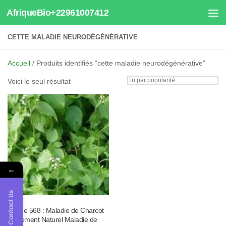
AfriqueBio+22961007412
Au dessous du contenu
CETTE MALADIE NEURODÉGÉNÉRATIVE
Accueil
/ Produits identifiés “cette maladie neurodégénérative”
Voici le seul résultat
←
Contact Us
Tisane 568 : Maladie de Charcot
Traitement Naturel Maladie de