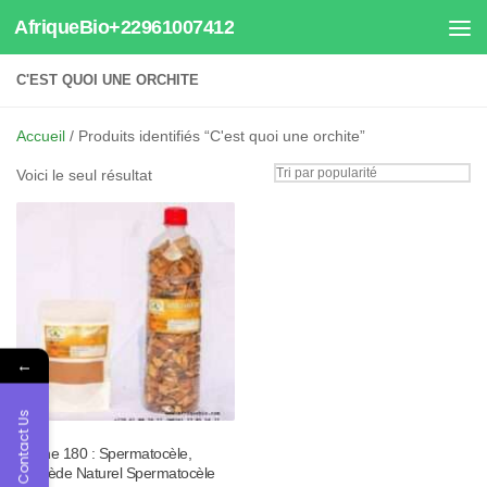
AfriqueBio+22961007412
Au dessous du contenu
C'EST QUOI UNE ORCHITE
Accueil
/ Produits identifiés “C'est quoi une orchite”
Voici le seul résultat
←
Contact Us
Tisane 180 : Spermatocèle,
Remède Naturel Spermatocèle