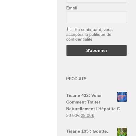
Email
En continuant, vous
acceptez la politique de
confidentialité
PRODUITS
Tisane 432: Voici
Comment Traiter
Naturellement l'Hépatite C
Le
Le
30.00
€
29.00
€
prix
prix
initial
actuel
Tisane 195 : Goutte,
était :
est :