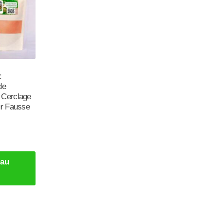
:
de
 Cerclage
ur Fausse
 au