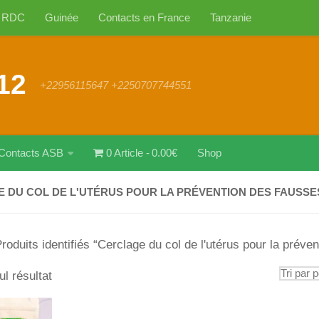
RDC
Guinée
Contacts en France
Tanzanie
12
+22956115647 +2250707744551
Contacts ASB
0 Article
0.00€
Shop
 DU COL DE L'UTÉRUS POUR LA PRÉVENTION DES FAUSSE
roduits identifiés “Cerclage du col de l'utérus pour la préve
ul résultat