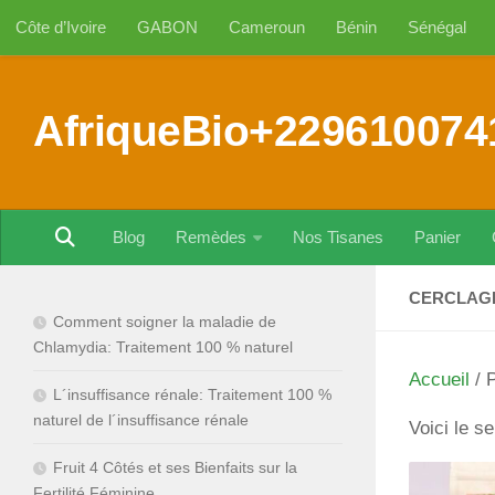
Côte d’Ivoire
GABON
Cameroun
Bénin
Sénégal
Au dessous du contenu
AfriqueBio+229610074
Blog
Remèdes
Nos Tisanes
Panier
CERCLAGE
Comment soigner la maladie de
Chlamydia: Traitement 100 % naturel
Accueil
/ P
L´insuffisance rénale: Traitement 100 %
naturel de l´insuffisance rénale
Voici le se
Fruit 4 Côtés et ses Bienfaits sur la
Fertilité Féminine