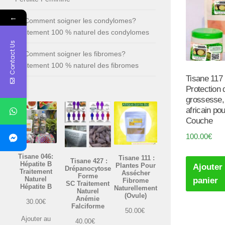
←
Comment soigner les condylomes?
Traitement 100 % naturel des condylomes
Contact Us
Comment soigner les fibromes?
Traitement 100 % naturel des fibromes
Tisane 117 
Protection 
grossesse,
africain po
Couche
100.00
€
Tisane 046:
Tisane 111 :
Tisane 427 :
Hépatite B
Plantes Pour
Ajouter
Drépanocytose
Traitement
Assécher
Forme
Naturel
panier
Fibrome
SC Traitement
Hépatite B
Naturellement
Naturel
(Ovule)
Anémie
30.00
€
Falciforme
50.00
€
Ajouter au
40.00
€