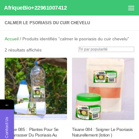
AfriqueBio+22961007412
Au dessous du contenu
CALMER LE PSORIASIS DU CUIR CHEVELU
Accueil
/ Produits identifiés “calmer le psoriasis du cuir chevelu”
Trié
2 résultats affichés
par
popularité
←
Contact Us
Tisane 085 : Plantes Pour Se
Tisane 084 : Soigner Le Psoriasis
Débarrasser Du Psoriasis Au
Naturellement (lotion )