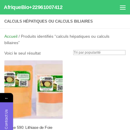
AfriqueBio+22961007412
Au dessous du contenu
CALCULS HÉPATIQUES OU CALCULS BILIAIRES
Accueil
/ Produits identifiés “calculs hépatiques ou calculs
biliaires”
Voici le seul résultat
←
Contact Us
Tisane 590: Lithiase de Foie