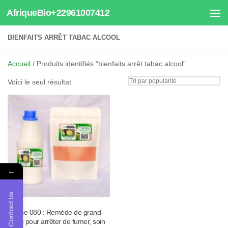
AfriqueBio+22961007412
Au dessous du contenu
BIENFAITS ARRÊT TABAC ALCOOL
Accueil
/ Produits identifiés “bienfaits arrêt tabac alcool”
Voici le seul résultat
←
Contact Us
Tisane 080 : Remède de grand-
mère pour arrêter de fumer, soin