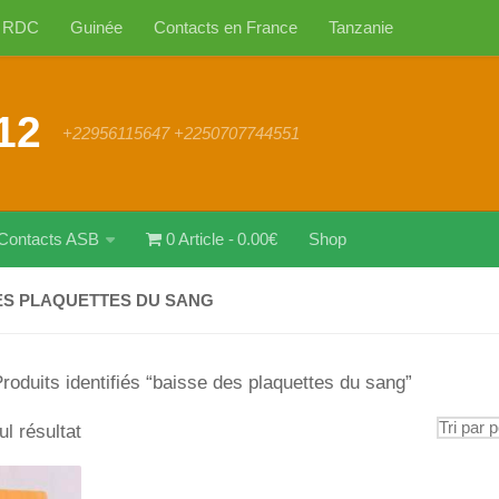
RDC
Guinée
Contacts en France
Tanzanie
12
+22956115647 +2250707744551
Contacts ASB
0 Article
0.00€
Shop
ES PLAQUETTES DU SANG
roduits identifiés “baisse des plaquettes du sang”
ul résultat