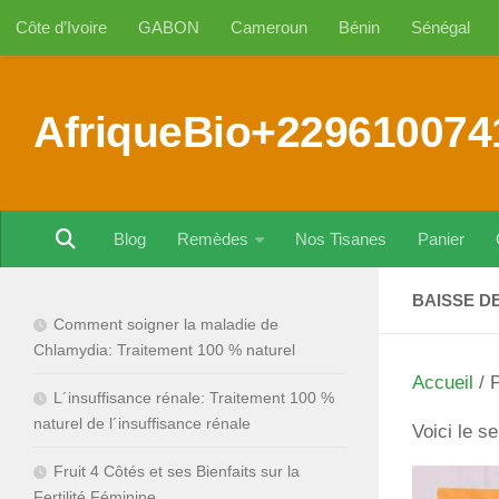
Côte d’Ivoire
GABON
Cameroun
Bénin
Sénégal
Au dessous du contenu
AfriqueBio+229610074
Blog
Remèdes
Nos Tisanes
Panier
BAISSE D
Comment soigner la maladie de
Chlamydia: Traitement 100 % naturel
Accueil
/ P
L´insuffisance rénale: Traitement 100 %
naturel de l´insuffisance rénale
Voici le se
Fruit 4 Côtés et ses Bienfaits sur la
Fertilité Féminine