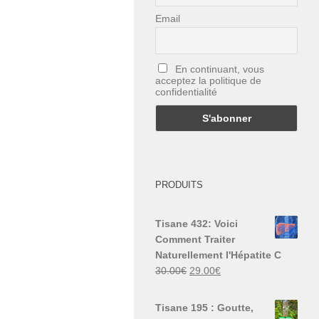
Email
En continuant, vous
acceptez la politique de
confidentialité
PRODUITS
Tisane 432: Voici
Comment Traiter
Naturellement l'Hépatite C
Le
Le
30.00
€
29.00
€
prix
prix
initial
actuel
Tisane 195 : Goutte,
était :
est :