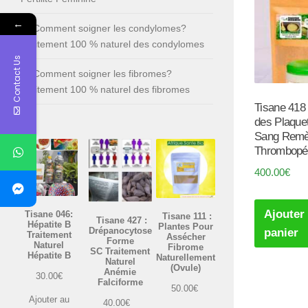
←
Comment soigner les condylomes?
Traitement 100 % naturel des condylomes
Contact Us
Comment soigner les fibromes?
Traitement 100 % naturel des fibromes
Tisane 418 
des Plaque
Sang Remè
Thrombopé
400.00
€
Ajouter
Tisane 046:
Tisane 111 :
Tisane 427 :
Hépatite B
Plantes Pour
Drépanocytose
panier
Traitement
Assécher
Forme
Naturel
Fibrome
SC Traitement
Hépatite B
Naturellement
Naturel
(Ovule)
Anémie
30.00
€
Falciforme
50.00
€
Ajouter au
40.00
€