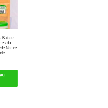
: Baisse
ttes du
de Naturel
nie
 au