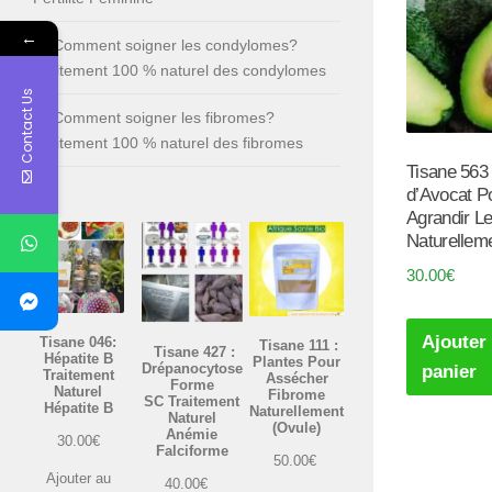
←
Comment soigner les condylomes?
Traitement 100 % naturel des condylomes
Contact Us
Comment soigner les fibromes?
Traitement 100 % naturel des fibromes
Tisane 563 
d’Avocat P
Agrandir L
Naturellem
30.00
€
Ajouter
Tisane 046:
Tisane 111 :
Tisane 427 :
Hépatite B
Plantes Pour
Drépanocytose
panier
Traitement
Assécher
Forme
Naturel
Fibrome
SC Traitement
Hépatite B
Naturellement
Naturel
(Ovule)
Anémie
30.00
€
Falciforme
50.00
€
Ajouter au
40.00
€