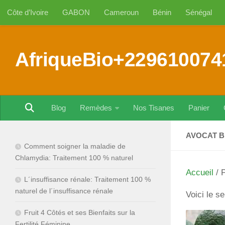
Côte d’Ivoire
GABON
Cameroun
Bénin
Sénégal
Au dessous du contenu
AfriqueBio+229610074
Blog
Remèdes
Nos Tisanes
Panier
AVOCAT B
Comment soigner la maladie de
Chlamydia: Traitement 100 % naturel
Accueil
/ P
L´insuffisance rénale: Traitement 100 %
naturel de l´insuffisance rénale
Voici le se
Fruit 4 Côtés et ses Bienfaits sur la
Fertilité Féminine