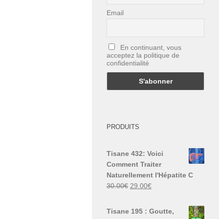
Email
En continuant, vous
acceptez la politique de
confidentialité
PRODUITS
Tisane 432: Voici
Comment Traiter
Naturellement l'Hépatite C
Le
Le
30.00
€
29.00
€
prix
prix
initial
actuel
Tisane 195 : Goutte,
était :
est :