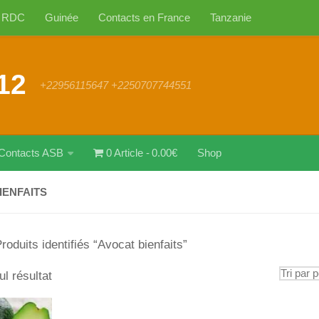
RDC
Guinée
Contacts en France
Tanzanie
12
+22956115647 +2250707744551
Contacts ASB
0 Article
0.00€
Shop
IENFAITS
roduits identifiés “Avocat bienfaits”
ul résultat