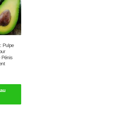
: Pulpe
our
e Pénis
ent
 au