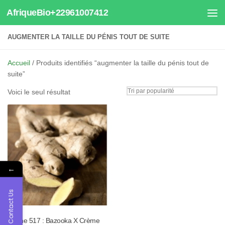
AfriqueBio+22961007412
Au dessous du contenu
AUGMENTER LA TAILLE DU PÉNIS TOUT DE SUITE
Accueil
/ Produits identifiés “augmenter la taille du pénis tout de
suite”
Voici le seul résultat
←
Contact Us
Tisane 517 : Bazooka X Crème