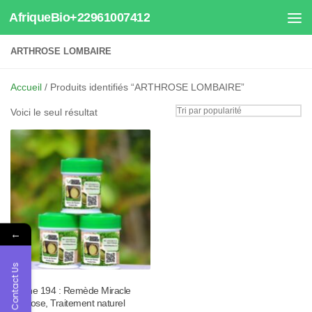
AfriqueBio+22961007412
Au dessous du contenu
ARTHROSE LOMBAIRE
Accueil
/ Produits identifiés “ARTHROSE LOMBAIRE”
Voici le seul résultat
←
Contact Us
Tisane 194 : Remède Miracle
Arthrose, Traitement naturel