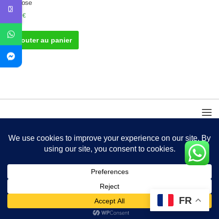
Arthrose
30.00
€
Ajouter au panier
FR