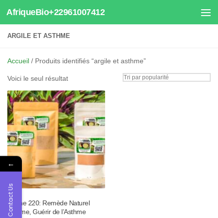
AfriqueBio+22961007412
Au dessous du contenu
ARGILE ET ASTHME
Accueil
/ Produits identifiés “argile et asthme”
Voici le seul résultat
←
Contact Us
Tisane 220: Remède Naturel
Asthme, Guérir de l’Asthme