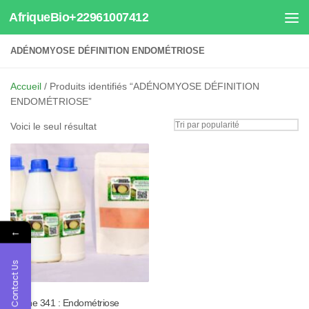
AfriqueBio+22961007412
Au dessous du contenu
ADÉNOMYOSE DÉFINITION ENDOMÉTRIOSE
Accueil
/ Produits identifiés “ADÉNOMYOSE DÉFINITION
ENDOMÉTRIOSE”
Voici le seul résultat
←
Contact Us
Tisane 341 : Endométriose