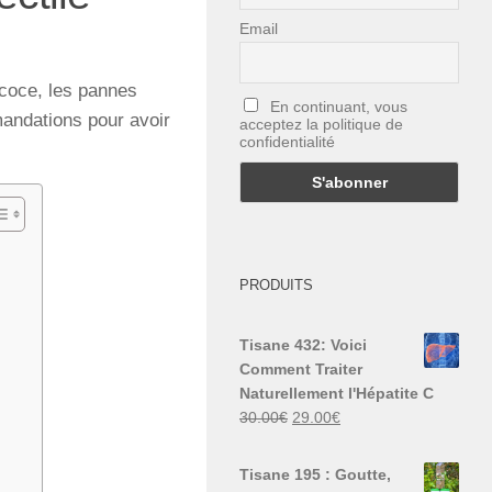
Email
écoce, les pannes
En continuant, vous
mandations pour avoir
acceptez la politique de
confidentialité
PRODUITS
Tisane 432: Voici
Comment Traiter
Naturellement l'Hépatite C
Le
Le
30.00
€
29.00
€
prix
prix
initial
actuel
Tisane 195 : Goutte,
était :
est :