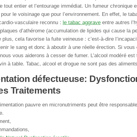
e tout entier et l’entourage immédiat. Un fumeur chronique e
 pour le voisinage que pour l’environnement. En effet, le ta
cardio-vasculaire reconnu :
le tabac aggrave
entre autres l’h
plaques d’athérome (accumulation de lipides qui cause la per
e plus, cela favorise la fuite veineuse : c’est-à-dire l’incapa
tenir le sang et donc à aboutir à une réelle érection. Si vou
nous vous aiderons à cesser de fumer. L’alcool modéré est 
 vin à table. Tabac, alcool et drogue ne sont pas des aliment
ntation défectueuse: Dysfonction
s Traitements
imentation pauvre en micronutriments peut être responsable
e.
ment,
mandations,