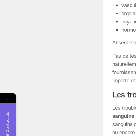
vascul
organi
psych
hormon
Absence de
Pas de tes
naturelleme
fournissen
importe de
Les tr
←
Les troubl
Contact Us
sanguine
sanguins p
ou encore 