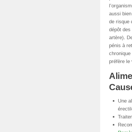
l’organism
aussi bien
de risque 
dépôt des 
artère). D
pénis à re
chronique 
préfère le
Alime
Cause
Une al
érectil
Traite
Recom