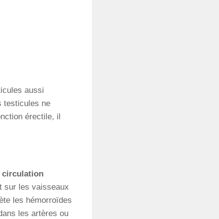
icules aussi
s testicules ne
tion érectile, il
e
circulation
t sur les vaisseaux
bète les hémorroïdes
dans les artères ou