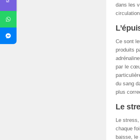
dans les 
circulatio
L’épui
Ce sont l
produits p
adrénaline
par le cœu
particuliè
du sang da
plus corre
Le str
Le stress
chaque foi
baisse, le