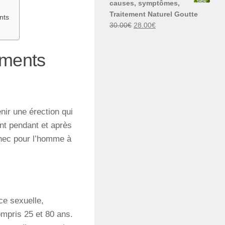
causes, symptômes,
30.00€.
29.00€.
Traitement Naturel Goutte
nts
Le
Le
30.00
€
28.00
€
prix
prix
initial
actuel
ements
était :
est :
30.00€.
28.00€.
nir une érection qui
ant pendant et après
chec pour l’homme à
ce sexuelle,
mpris 25 et 80 ans.