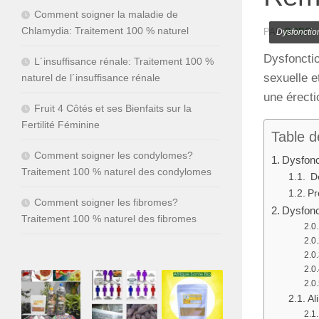
Comment soigner la maladie de
Chlamydia: Traitement 100 % naturel
PAR
BOBO
Dysfonctio
Dysfonctio
L´insuffisance rénale: Traitement 100 %
sexuelle e
naturel de l´insuffisance rénale
une érecti
Fruit 4 Côtés et ses Bienfaits sur la
Fertilité Féminine
Table d
Comment soigner les condylomes?
Dysfonc
Traitement 100 % naturel des condylomes
Dé
Pr
Comment soigner les fibromes?
Dysfonc
Traitement 100 % naturel des fibromes
Al