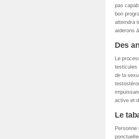
pas capabl
bon progra
atteindra 
aiderons à
Des a
Le process
testicule
de la sexu
testostéro
impuissanc
active et 
Le taba
Personne n
ponctuelle