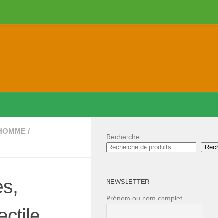
 HOMME
/
Recherche
Rec
es,
NEWSLETTER
Prénom ou nom complet
ctile