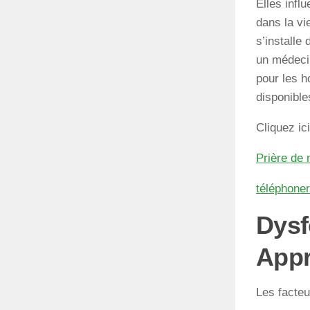
Elles infl
dans la vi
s’installe
un médecin
pour les h
disponible
Cliquez ic
Prière de 
téléphone
Dysf
Appr
Les facteu