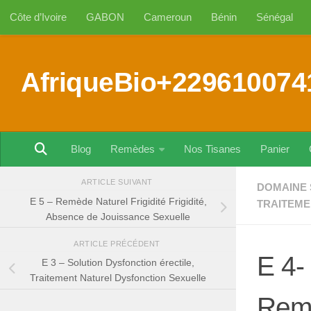
Côte d’Ivoire
GABON
Cameroun
Bénin
Sénégal
Au dessous du contenu
AfriqueBio+229610074
Blog
Remèdes
Nos Tisanes
Panier
ARTICLE SUIVANT
DOMAINE 
E 5 – Remède Naturel Frigidité Frigidité,
TRAITEME
Absence de Jouissance Sexuelle
ARTICLE PRÉCÉDENT
E 4-
E 3 – Solution Dysfonction érectile,
Traitement Naturel Dysfonction Sexuelle
Remè