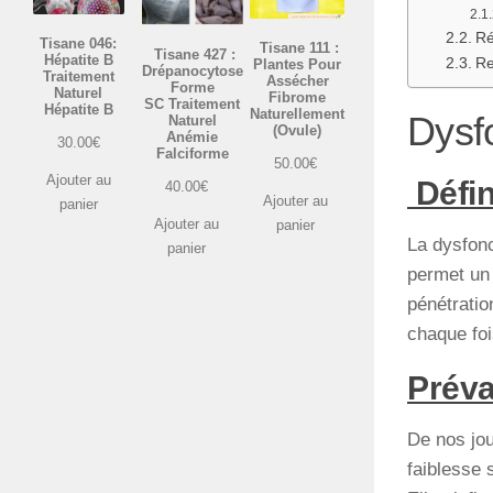
Ré
Tisane 046:
Tisane 111 :
Tisane 427 :
Hépatite B
Re
Plantes Pour
Drépanocytose
Traitement
Assécher
Forme
Naturel
Fibrome
SC Traitement
Hépatite B
Naturellement
Dysf
Naturel
(Ovule)
Anémie
30.00
€
Falciforme
50.00
€
Ajouter au
Défin
40.00
€
Ajouter au
panier
Ajouter au
panier
La dysfonct
panier
permet u
pénétratio
chaque foi
Préva
De nos jou
faiblesse