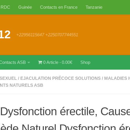
RDC
Guinée
Contacts en France
Tanzanie
12
+22956115647 +2250707744551
Contacts ASB
0 Article
0.00€
Shop
SEXUEL
/
EJACULATION PRÉCOCE SOLUTIONS
/
MALADIES
NTS NATURELS ASB
 Dysfonction érectile, Caus
de Naturel Dysfonction ére