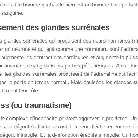
veines. Un homme qui bande bien est un homme bien portant
n sanguine.
sement des glandes surrénales
es glandes surrénales qui produisent des neuro-hormones (
ar un neurone et qui agit comme une hormone), dont l’adréna
 augmente les contractions cardiaques et augmente la puis
r amenant le sang dans les parties périphériques. Ainsi, lors 
re, les glandes surrénales produisent de l’adrénaline qui facil
ns le pénis en temps normal.. Mais épuisées les glandes su
ctement leur rôle.
ess (ou traumatisme)
, le complexe d’incapacité peuvent aggraver le problème. U
s a le dégout de l’acte sexuel. Il a peur d’échouer encore et 
 dégout s’installe. Et la dysfonction érectile s’installe. Un 