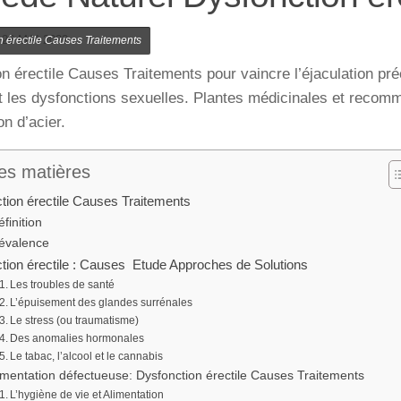
·
26 MAI 2022
n érectile Causes Traitements
n érectile Causes Traitements pour vaincre l’éjaculation pr
t les dysfonctions sexuelles. Plantes médicinales et recom
on d’acier.
es matières
tion érectile Causes Traitements
finition
évalence
tion érectile : Causes Etude Approches de Solutions
Les troubles de santé
L’épuisement des glandes surrénales
Le stress (ou traumatisme)
Des anomalies hormonales
Le tabac, l’alcool et le cannabis
imentation défectueuse: Dysfonction érectile Causes Traitements
L’hygiène de vie et Alimentation