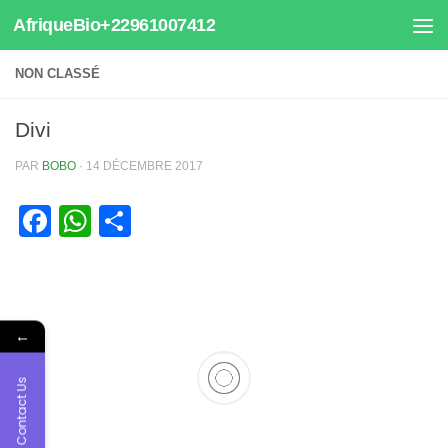
AfriqueBio+22961007412
Au dessous du contenu
NON CLASSÉ
Divi
PAR
BOBO
·
14 DÉCEMBRE 2017
Facebook
WhatsApp
Partager
←
Contact Us