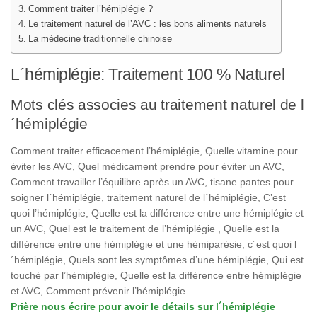
Comment traiter l’hémiplégie ?
Le traitement naturel de l’AVC : les bons aliments naturels
La médecine traditionnelle chinoise
L´hémiplégie: Traitement 100 % Naturel
Mots clés associes au traitement naturel de l
´hémiplégie
Comment traiter efficacement l’hémiplégie,
Quelle vitamine pour
éviter les AVC,
Quel médicament prendre pour éviter un AVC,
Comment travailler l’équilibre après un AVC, tisane pantes pour
soigner l´hémiplégie, traitement naturel de l´hémiplégie,
C’est
quoi l’hémiplégie,
Quelle est la différence entre une hémiplégie et
un AVC,
Quel est le traitement de l’hémiplégie ,
Quelle est la
différence entre une hémiplégie et une hémiparésie, c´est quoi l
´hémiplégie,
Quels sont les symptômes d’une hémiplégie,
Qui est
touché par l’hémiplégie,
Quelle est la différence entre hémiplégie
et AVC,
Comment prévenir l’hémiplégie
Prière nous écrire pour avoir le détails sur l´hémiplégie