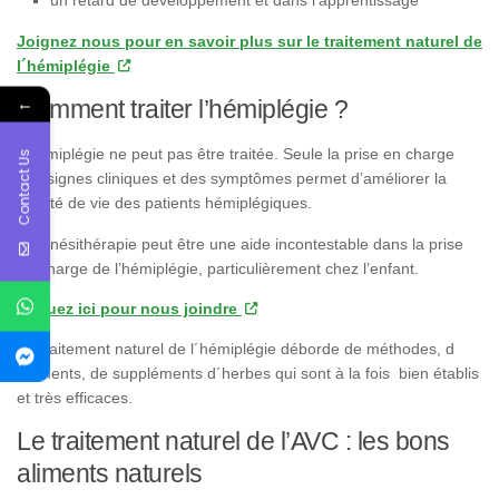
un retard de développement et dans l’apprentissage
Joignez nous pour en savoir plus sur le traitement naturel de
l´hémiplégie
←
Comment traiter l’hémiplégie ?
L’hémiplégie ne peut pas être traitée. Seule la prise en charge
Contact Us
des signes cliniques et des symptômes permet d’améliorer la
qualité de vie des patients hémiplégiques.
La kinésithérapie peut être une aide incontestable dans la prise
en charge de l’hémiplégie, particulièrement chez l’enfant.
Cliquez ici pour nous joindre
Le traitement naturel de l´hémiplégie déborde de méthodes, d
´aliments, de suppléments d´herbes qui sont à la fois bien établis
et très efficaces.
Le traitement naturel de l’AVC : les bons
aliments naturels