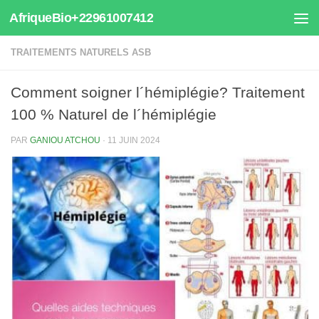
AfriqueBio+22961007412
Au dessous du contenu
TRAITEMENTS NATURELS ASB
Comment soigner l´hémiplégie? Traitement
100 % Naturel de l´hémiplégie
PAR
GANIOU ATCHOU
·
11 JUIN 2024