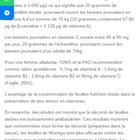
estimées à 1 000 μg/j ce qui signifie que 20 grammes de
l’échantillon étudié, pourraient couvrir les besoins journaliers en
vitamine A d’un homme de 70 kg (20 grammes contiennent 67 80
μg de β-carotène = 1 130 μg de vitamine A).
Les besoins journaliers en vitamine C variant entre 40 à 90 mg
par jour, 20 grammes de l’échantillon, pourraient couvrir les
besoins journaliers d’un adulte de 70kg.
Pour une femme allaitante, l’OMS et la FAO recommandent
comme ration quotidienne : 5,7mg de vitamine A ; 1,6mg de
vitamine B1 ; 1,8mg de vitamine B2 et 95mg de vitamine C
(Fuglie, 2001).
L’avantage de la consommation de feuilles fraîches réside dans la
préservation de leur teneur en vitamines.
En revanche, des études ont montré que le décocté de feuilles
sèches est puissamment antibactérien. Ces résultats montrent
que consommées sous forme de décocté (préparées dans la
sauce), les feuilles de Moringa sont plus efficaces contre les
bactéries que quand elles sont consommées à l’état frais. Le