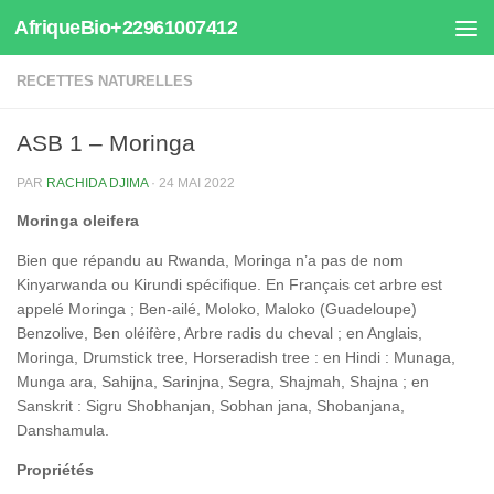
AfriqueBio+22961007412
Au dessous du contenu
RECETTES NATURELLES
ASB 1 – Moringa
PAR
RACHIDA DJIMA
·
24 MAI 2022
Moringa oleifera
Bien que répandu au Rwanda, Moringa n’a pas de nom
Kinyarwanda ou Kirundi spécifique. En Français cet arbre est
appelé Moringa ; Ben-ailé, Moloko, Maloko (Guadeloupe)
Benzolive, Ben oléifère, Arbre radis du cheval ; en Anglais,
Moringa, Drumstick tree, Horseradish tree : en Hindi : Munaga,
Munga ara, Sahijna, Sarinjna, Segra, Shajmah, Shajna ; en
Sanskrit : Sigru Shobhanjan, Sobhan jana, Shobanjana,
Danshamula.
Propriétés