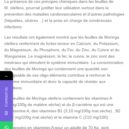
La présence de ces principes chimiques dans les feuilles de
M. oleifera, pourrait justifier leur utilisation surtout dans la
prévention des maladies cardiovasculaires et d’autres pathologies
(hépatites, ulcères…) et la prise en charge de nombreuses
infections.
Les résultats ont également montré que les feuilles de Moringa
oleifera renferment de fortes teneur en Calcium, du Potassium,
du Magnesium, du Phosphore, du Fer, du Zinc, du Cuivre et du
Manganèse. Le magnésium, le fer, le cuivre, le zinc sont des
minéraux qui stimulent le système immunitaire. La consommation
des feuilles de Moringa qui contiennent une quantité non
←
négligeable de ces oligo-éléments contribue à renforcer le
système immunitaire et donc la capacité de résister aux
infections.
Contact Us
Les feuilles de Moringa oleifera contiennent les vitamines A
(39mg/100g de matière sèche) et du β-carotène qui est une
provitamine A, des vitamines B1 (3,10 mg/100g mat.sèche) , B2
(10,2 mg/100g mat.sèche) et la vitamine C (210 mg/100).
Les besoins en vitamines A pour un adulte de 70 Kg, sont