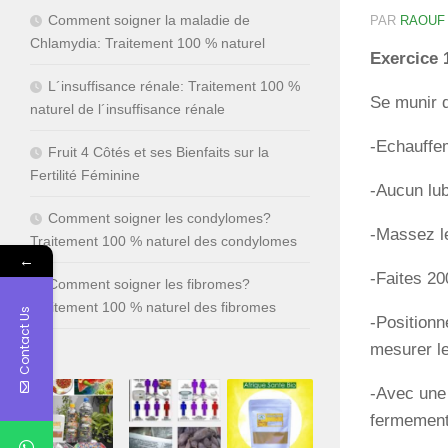
Comment soigner la maladie de
PAR
RAOUF
Chlamydia: Traitement 100 % naturel
Exercice 
L´insuffisance rénale: Traitement 100 %
Se munir d
naturel de l´insuffisance rénale
-Echauffem
Fruit 4 Côtés et ses Bienfaits sur la
Fertilité Féminine
-Aucun lubr
Comment soigner les condylomes?
-Massez le
Traitement 100 % naturel des condylomes
←
-Faites 20
Comment soigner les fibromes?
Traitement 100 % naturel des fibromes
Contact Us
-Positionn
mesurer le
-Avec une 
fermement