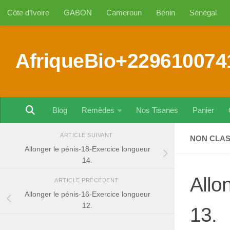
Côte d’Ivoire
GABON
Cameroun
Bénin
Sénégal
Au dessous du contenu
AfriqueBio+229610074
Blog
Remèdes
Nos Tisanes
Panier
ARTICLE SUIVANT
NON CLA
Allonger le pénis-18-Exercice longueur
14.
Allo
ARTICLE PRÉCÉDENT
Allonger le pénis-16-Exercice longueur
12.
13.