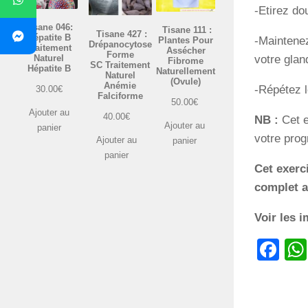
-Etirez do
Tisane 046:
Tisane 111 :
Tisane 427 :
Hépatite B
-Maintenez
Plantes Pour
Drépanocytose
Traitement
Assécher
Forme
Naturel
votre glan
Fibrome
SC Traitement
Hépatite B
Naturellement
Naturel
(Ovule)
Anémie
-Répétez l
30.00
€
Falciforme
50.00
€
Ajouter au
40.00
€
NB :
Cet 
Ajouter au
panier
votre prog
Ajouter au
panier
panier
Cet exerc
complet 
Voir les 
Fa