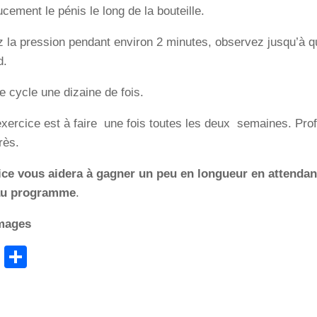
ucement le pénis le long de la bouteille.
 la pression pendant environ 2 minutes, observez jusqu’à qu
d.
e cycle une dizaine de fois.
exercice est à faire une fois toutes les deux semaines. Pro
rès.
ice vous aidera à gagner un peu en longueur en attendan
au programme
.
images
cebook
WhatsApp
Partager