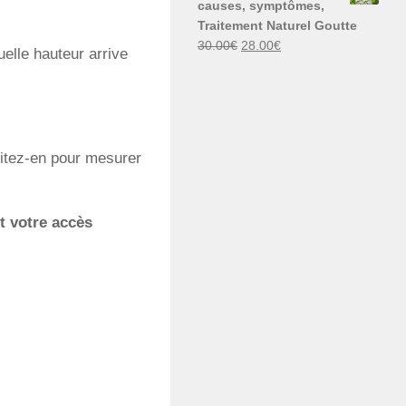
causes, symptômes,
30.00€.
29.00€.
Traitement Naturel Goutte
Le
Le
30.00
€
28.00
€
elle hauteur arrive
prix
prix
initial
actuel
était :
est :
30.00€.
28.00€.
fitez-en pour mesurer
t votre accès