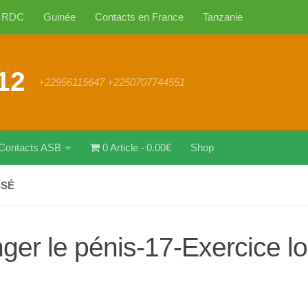
RDC
Guinée
Contacts en France
Tanzanie
12
+22956115647 +2250707744551
Contacts ASB
0 Article
0.00€
Shop
SSÉ
nger le pénis-17-Exercice l