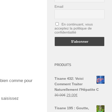
Email
En continuant, vous
acceptez la politique de
confidentialité
PRODUITS
Tisane 432: Voici
 pubien comme pour
Comment Traiter
Naturellement l'Hépatite C
Le
Le
30.00
€
29.00
€
e saisissez
prix
prix
initial
actuel
Tisane 195 : Goutte,
était :
est :