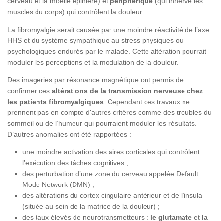
cerveau et la moelle épinière) et
périphérique
(qui innerve les
muscles du corps) qui contrôlent la douleur
La fibromyalgie serait causée par une moindre réactivité de l’axe
HHS et du système sympathique au stress physiques ou
psychologiques endurés par le malade. Cette altération pourrait
moduler les perceptions et la modulation de la douleur.
Des imageries par résonance magnétique ont permis de
confirmer ces
altérations de la transmission nerveuse chez
les patients fibromyalgiques
. Cependant ces travaux ne
prennent pas en compte d’autres critères comme des troubles du
sommeil ou de l’humeur qui pourraient moduler les résultats.
D’autres anomalies ont été rapportées :
une moindre activation des aires corticales qui contrôlent
l’exécution des tâches cognitives ;
des perturbation d’une zone du cerveau appelée Default
Mode Network (DMN) ;
des altérations du cortex cingulaire antérieur et de l’insula
(située au sein de la matrice de la douleur) ;
des taux élevés de neurotransmetteurs :
le glutamate
et
la