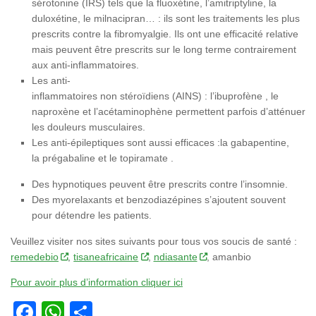
sérotonine (IRS) tels que la fluoxétine, l’amitriptyline, la
duloxétine, le milnacipran… : ils sont les traitements les plus
prescrits contre la fibromyalgie. Ils ont une efficacité relative
mais peuvent être prescrits sur le long terme contrairement
aux anti-inflammatoires.
Les anti-
inflammatoires non stéroïdiens (AINS) : l’ibuprofène , le
naproxène et l’acétaminophène permettent parfois d’atténuer
les douleurs musculaires.
Les anti-épileptiques sont aussi efficaces :la gabapentine,
la prégabaline et le topiramate .
Des hypnotiques peuvent être prescrits contre l’insomnie.
Des myorelaxants et benzodiazépines s’ajoutent souvent
pour détendre les patients.
Veuillez visiter nos sites suivants pour tous vos soucis de santé :
remedebio
,
tisaneafricaine
,
ndiasante
, amanbio
Pour avoir plus d’information cliquer ici
Facebook
WhatsApp
Partager