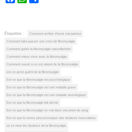
Étiquettes :
Comment arrêter d'avoir mal partout
Comment faire passer une crise de fibromyalgie
Comment guérir la fibromyalgie naturellement
Comment mieux vivre avec la fibromyalgie
Comment savoir si on est atteint de la fibromyalgie
est-ce qu'on guérit de la fibromyalgie
Est-ce que la fibromyalgie est psychologique
Est-ce que la fibromyalgie est une maladie grave
Est-ce que la fibromyalgie est une maladie neurologique
Est-ce que la fibromyalgie fait dormir
Est-ce que la fibromyalgie se voit dans une prise de sang
Est-ce que le stress peut provoquer des douleurs musculaires
où se situe les douleurs de la fibromyalgie