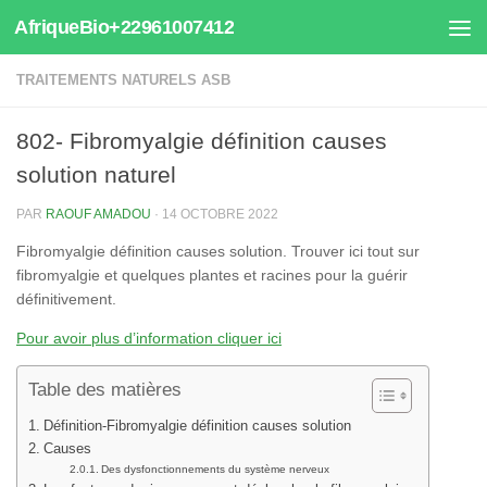
AfriqueBio+22961007412
Au dessous du contenu
TRAITEMENTS NATURELS ASB
802- Fibromyalgie définition causes
solution naturel
PAR
RAOUF AMADOU
·
14 OCTOBRE 2022
Fibromyalgie définition causes solution. Trouver ici tout sur
fibromyalgie et quelques plantes et racines pour la guérir
définitivement.
Pour avoir plus d’information cliquer ici
Table des matières
Définition-Fibromyalgie définition causes solution
Causes
Des dysfonctionnements du système nerveux