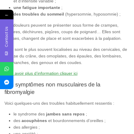
et d’intensité variable ;
une fatigue importante
;
←
des troubles du sommeil
(hypersomnie, hyposomnie) ;
Ces douleurs peuvent se présenter sous forme de crampes,
Contact Us
brûlures, déchirures, piqûres, coups de poignard… Elles sont
diffuses, changent de place et sont exacerbées à la palpation.
Elles sont le plus souvent localisées au niveau des cervicales, de
la base du crâne, des omoplates, des épaules, des lombaires,
des hanches, des genoux et des coudes.
Pour avoir plus d’information cliquer ici
Les symptômes non musculaires de la
fibromyalgie
Voici quelques-uns des troubles habituellement ressentis :
le syndrome des
jambes sans repos
;
des
acouphènes
et bourdonnements d’oreilles ;
des allergies ;
une anxiété ;