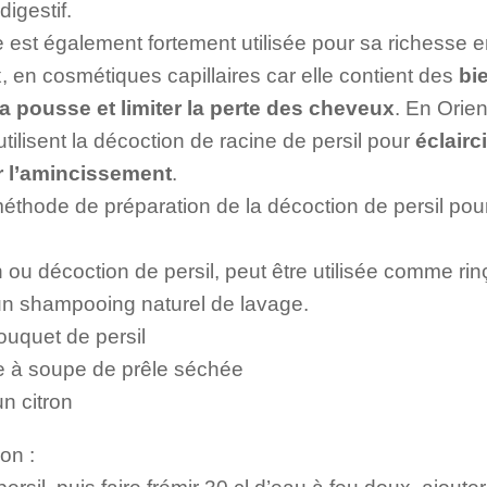
igestif.
 est également fortement utilisée pour sa richesse e
 en cosmétiques capillaires car elle contient des
bi
 la pousse et limiter la perte des cheveux
. En Orie
ilisent la décoction de racine de persil pour
éclairc
r l’amincissement
.
méthode de préparation de la décoction de persil pou
n ou décoction de persil, peut être utilisée comme rin
 shampooing naturel de lavage.
bouquet de persil
re à soupe de prêle séchée
un citron
on :