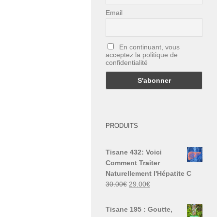
Email
En continuant, vous
acceptez la politique de
confidentialité
PRODUITS
Tisane 432: Voici
Comment Traiter
Naturellement l'Hépatite C
Le
Le
30.00
€
29.00
€
prix
prix
initial
actuel
Tisane 195 : Goutte,
était :
est :