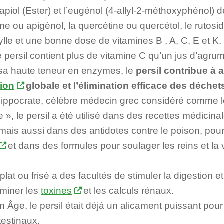
piol (Ester) et l’eugénol (4-allyl-2-méthoxyphénol) 
ine ou apigénol, la quercétine ou quercétol, le rutosid
lle et une bonne dose de vitamines B , A, C, E et K.
 persil contient plus de vitamine C qu’un jus d’agrum
sa haute teneur en enzymes, le
persil contribue à 
tion
globale et l’élimination efficace des déchet
ippocrate, célèbre médecin grec considéré comme le
», le persil a été utilisé dans des recettes médici
mais aussi dans des antidotes contre le poison, pou
et dans des formules pour soulager les reins et la 
plat ou frisé a des facultés de stimuler la digestion et 
iminer les
toxines
et les calculs rénaux.
Âge, le persil était déjà un alicament puissant pour t
testinaux.