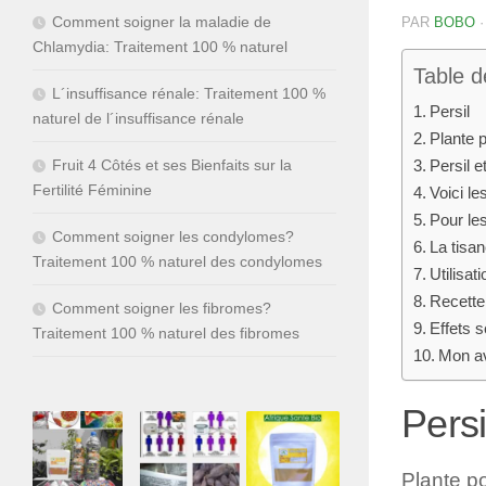
Comment soigner la maladie de
PAR
BOBO
Chlamydia: Traitement 100 % naturel
Table d
L´insuffisance rénale: Traitement 100 %
Persil
naturel de l´insuffisance rénale
Plante 
Fruit 4 Côtés et ses Bienfaits sur la
Persil e
Fertilité Féminine
Voici l
Pour le
Comment soigner les condylomes?
La tisan
Traitement 100 % naturel des condylomes
Utilisat
Recette 
Comment soigner les fibromes?
Effets s
Traitement 100 % naturel des fibromes
Mon avi
Persi
Plante p