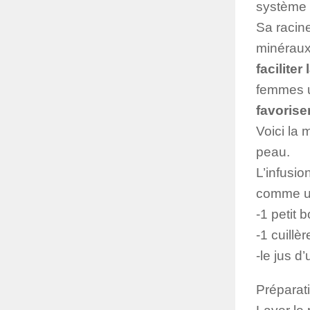
système d
Sa racine
minéraux,
faciliter
femmes ut
favorise
Voici la 
peau.
L’infusio
comme un
-1 petit 
-1 cuillè
-le jus d’
Préparati