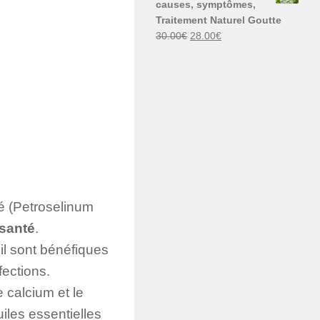
causes, symptômes,
30.00€.
29.00€.
Traitement Naturel Goutte
Le
Le
30.00
€
28.00
€
prix
prix
initial
actuel
était :
est :
30.00€.
28.00€.
é (Petroselinum
 santé
.
il sont bénéfiques
fections.
e calcium et le
iles essentielles