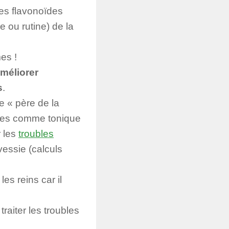
des flavonoïdes
e ou rutine) de la
es !
améliorer
s
.
 « père de la
nales comme tonique
r les
troubles
vessie (calculs
les reins car il
raiter les troubles