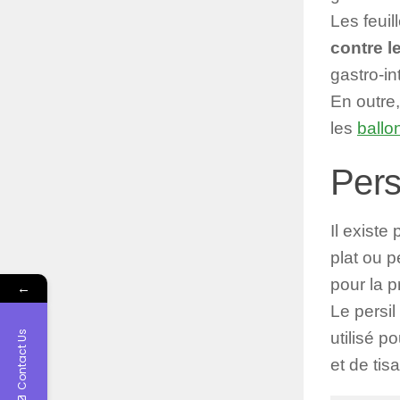
Les feuil
contre l
gastro-in
En outre,
les
ball
Pers
Il existe
plat ou p
pour la p
←
Le persil
Contact Us
utilisé p
et de tis