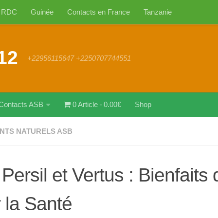
RDC
Guinée
Contacts en France
Tanzanie
12
+22956115647 +2250707744551
Contacts ASB
0 Article
0.00€
Shop
NTS NATURELS ASB
Persil et Vertus : Bienfaits 
 la Santé