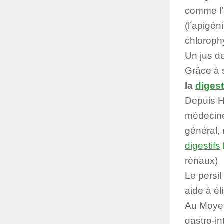
comme l’a
(l’apigén
chlorophy
Un jus de
Grâce à 
la
diges
Depuis H
médecine 
général, 
digestifs
rénaux)
Le persil 
aide à él
Au Moyen 
gastro-in