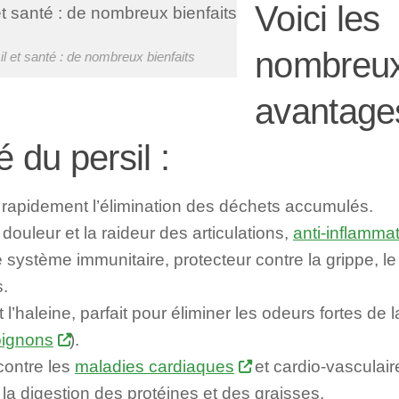
Voici les
nombreu
il et santé : de nombreux bienfaits
avantages
é du persil :
 rapidement l’élimination des déchets accumulés.
 douleur et la raideur des articulations,
anti-inflammat
 système immunitaire, protecteur contre la grippe, l
s.
t l’haleine, parfait pour éliminer les odeurs fortes de
oignons
).
contre les
maladies cardiaques
et cardio-vasculair
la digestion des protéines et des graisses.