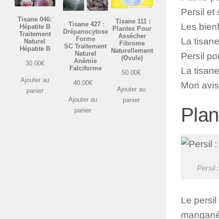
Persil et
Tisane 046:
Tisane 111 :
Tisane 427 :
Les bienf
Hépatite B
Plantes Pour
Drépanocytose
Traitement
Assécher
Forme
La tisane
Naturel
Fibrome
SC Traitement
Hépatite B
Naturellement
Naturel
Persil po
(Ovule)
Anémie
30.00
€
Falciforme
La tisane
50.00
€
Ajouter au
40.00
€
Mon avis 
Ajouter au
panier
Ajouter au
panier
Plan
panier
Persil 
Le persil
manganèse