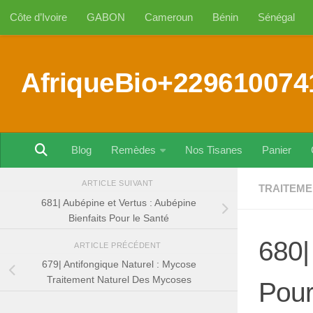
Côte d’Ivoire
GABON
Cameroun
Bénin
Sénégal
Au dessous du contenu
AfriqueBio+229610074
Blog
Remèdes
Nos Tisanes
Panier
ARTICLE SUIVANT
TRAITEME
681| Aubépine et Vertus : Aubépine
Bienfaits Pour le Santé
680| 
ARTICLE PRÉCÉDENT
679| Antifongique Naturel : Mycose
Traitement Naturel Des Mycoses
Pour