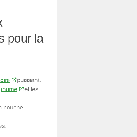
x
 pour la
oire
puissant.
e
rhume
et les
 la bouche
es.